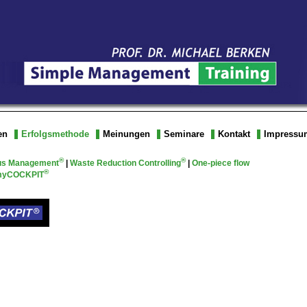
en
Erfolgsmethode
Meinungen
Seminare
Kontakt
Impressu
®
®
us Management
|
Waste Reduction Controlling
|
One-piece flow
®
yCOCKPIT